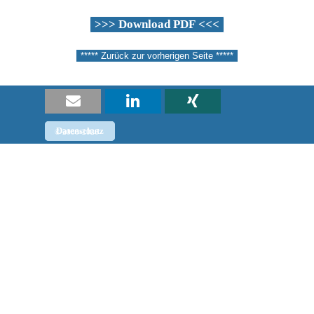
>>> Download PDF <<<
***** Zurück zur vorherigen Seite *****
Datenschutz
Impressum
© 2008-2026
Zurück zum Seiteninhalt