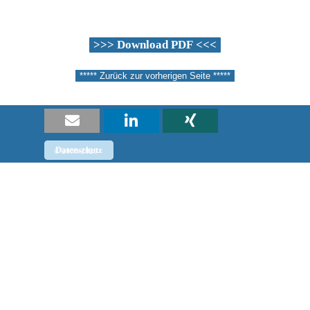
>>> Download PDF <<<
***** Zurück zur vorherigen Seite *****
Datenschutz
Impressum
© 2008-2026
Zurück zum Seiteninhalt